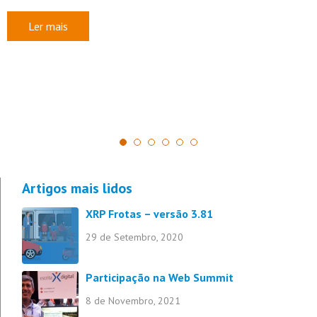
da nossa empresa, reconhecendo o nosso compromisso
contínuo com a transformação digital e…
Newsletter
Ler mais
Subscreva a nossa newsletter
1
2
3
4
5
6
Artigos mais lidos
XRP Frotas – versão 3.81
Frotas
Recursos Humanos
29 de Setembro, 2020
Mobilidade
Subscrever
Participação na Web Summit
8 de Novembro, 2021