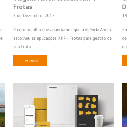
Frotas
D
8 de Dezembro, 2017
19
tes
É com orgulho que anunciamos que a Agência Abreu
En
os
escolheu as aplicações XRP | Frotas para gestão da
de
sua frota.
na
Ler mais