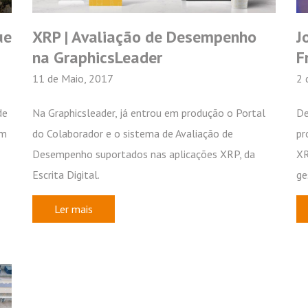
Newsletter
ue
XRP | Avaliação de Desempenho
J
Subscreva a nossa newsletter
na GraphicsLeader
F
11 de Maio, 2017
2 
de
Na Graphicsleader, já entrou em produção o Portal
De
um
do Colaborador e o sistema de Avaliação de
pr
Desempenho suportados nas aplicações XRP, da
XR
Frotas
Recursos Humanos
Mobilidade
Escrita Digital.
ge
Subscrever
Ler mais
Ver newsletters anteriores