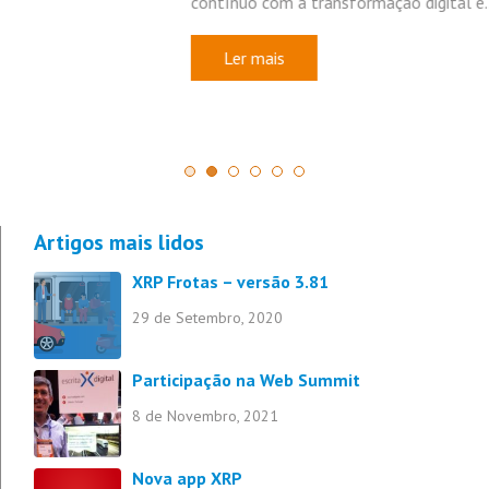
contínuo com a transformação digital e…
Ler mais
Frotas
Recursos Humanos
Mobilidade
Subscrever
1
2
3
4
5
6
Artigos mais lidos
XRP Frotas – versão 3.81
29 de Setembro, 2020
Participação na Web Summit
8 de Novembro, 2021
Nova app XRP