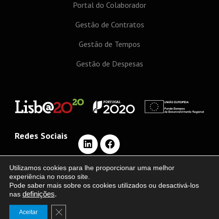
Portal do Colaborador
Gestão de Contratos
Gestão de Tempos
Gestão de Despesas
Redes Sociais
Utilizamos cookies para lhe proporcionar uma melhor
experiência no nosso site.
Pode saber mais sobre os cookies utilizados ou desactivá-los
©2020 Escrita Digital, LDA | Desenvolvido por
EDC
nas
definições
.
Close GDPR Cookie Banner
Política de Privacidade
Aceitar